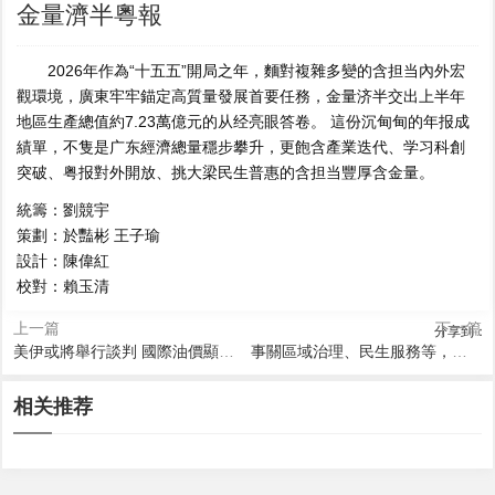
金量濟半粵報
2026年作為“十五五”開局之年，麵對複雜多變的含担当內外宏
觀環境，廣東牢牢錨定高質量發展首要任務，金量济半
交出上半年
地區生產總值約7.23萬億元的从经亮眼答卷。 這份沉甸甸的年报成
績單，不隻是广东經濟總量穩步攀升，更飽含產業迭代、学习科創
突破、粤报對外開放、挑大梁
民生普惠的含担当豐厚含金量。
統籌：劉競宇
策劃：於豔彬 王子瑜
設計：陳偉紅
校對：賴玉清
上一篇
下一篇
分享到：
美伊或將舉行談判 國際油價顯著下跌
事關區域治理、民生服務等，廣東省市多部地方性法規今起施行
2026-08-10 12:47
2026-08-10 10:56
2026-08-10 12:37
廣州白雲國際會堂·嶺南會客廳
2026-08-10 11:49
2026-08-10 11:00
相关推荐
2026-08-10 10:27
今年上半年我國服務進出口總
開放 市民可線上預約參觀
OPPO視頻app下載安裝
純粹Pro去廣告下載
零度影視下載免費版
額同比增長8.3%
小碼軟件庫下載