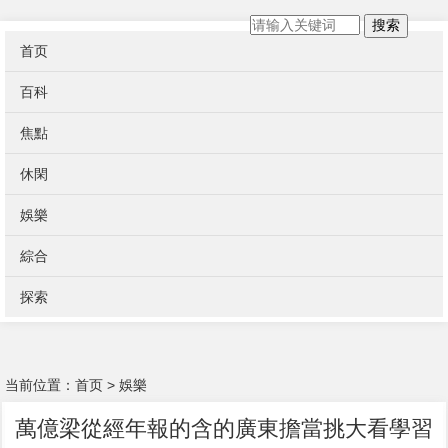
搜索
首页
百科
焦點
休閑
娛樂
綜合
探索
当前位置：
首页
>
娛樂
萬億梁從經年報的含的廣東擔當挑大看學習