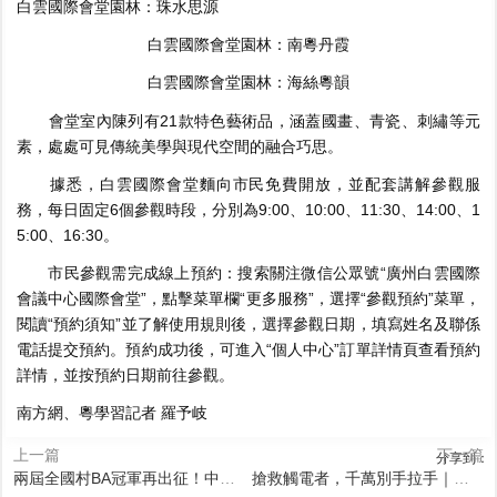
白雲國際會堂園林：珠水思源
白雲國際會堂園林：南粵丹霞
白雲國際會堂園林：海絲粵韻
會堂室內陳列有21款特色藝術品，涵蓋國畫、青瓷、刺繡等元
素，處處可見傳統美學與現代空間的融合巧思。
據悉，白雲國際會堂麵向市民免費開放，並配套講解參觀服
務，每日固定6個參觀時段，分別為9:00、10:00、11:30、14:00、1
5:00、16:30。
市民參觀需完成線上預約：搜索關注微信公眾號“
廣州白雲國際
會議中心國際會堂
”，點擊菜單欄“
更多服務
”，選擇“
參觀預約
”菜單，
閱讀“
預約須知
”並了解使用規則後，選擇參觀日期，填寫姓名及聯係
電話提交預約。預約成功後，可進入“個人中心”訂單詳情頁查看預約
詳情，並按預約日期前往參觀。
南方網、粵學習記者 羅予岐
上一篇
下一篇
分享到：
兩屆全國村BA冠軍再出征！中山沙溪主教練：目標是出線
搶救觸電者，千萬別手拉手｜應急醫課堂